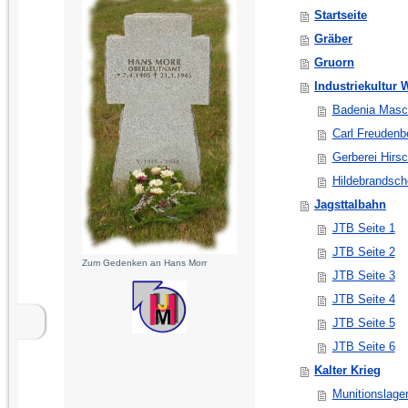
Startseite
Gräber
Gruorn
Industriekultur
Badenia Masch
Carl Freudenb
Gerberei Hirs
Hildebrandsch
Jagsttalbahn
JTB Seite 1
JTB Seite 2
Zum Gedenken an Hans Morr
JTB Seite 3
JTB Seite 4
JTB Seite 5
JTB Seite 6
Kalter Krieg
Munitionslage