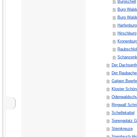
Burgschell
Burg Wald
Burg Wald
Harfenburg
Hirschburg
Kronenbur
Raubschlo
Schanzenk
Der Dachsenf
Der Raubacher
Galgen Beerfe
Kloster Schön
Odenwaldsch
Ringwall Schr
Schellekattel
Sprengplatz 
Steinkreuze
Steinbruch Hi