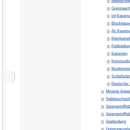
Beobachte
Grenzwac
Inf-Kasema
Blockhäus
Ari Kasem
Kleinkamp
Feldstellu
Kasernen
Kommunika
Munitionsl
Schießstä
Deutscher
Minierte Anla
Splitterschutz
Sprengstofffa
Sprengstofffa
Stadionberg
Untertageverl