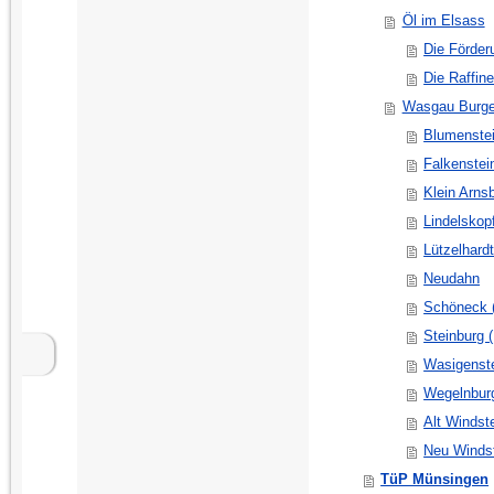
Öl im Elsass
Die Förder
Die Raffine
Wasgau Burg
Blumenste
Falkenstein
Klein Arnsb
Lindelskop
Lützelhardt
Neudahn
Schöneck 
Steinburg (
Wasigenste
Wegelnbur
Alt Windste
Neu Windst
TüP Münsingen