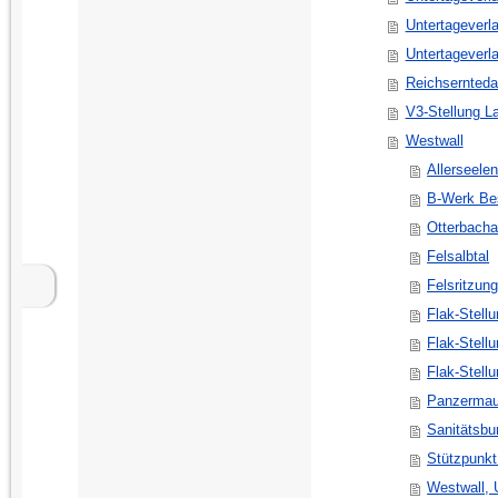
Untertageverl
Untertageverl
Reichsernteda
V3-Stellung 
Westwall
Allerseele
B-Werk Be
Otterbacha
Felsalbtal
Felsritzun
Flak-Stellu
Flak-Stell
Flak-Stell
Panzermau
Sanitätsbu
Stützpunkt
Westwall,