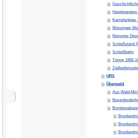
Geschichtlich
Handgranaten 
Kampfanlage 
Münsinger Wi
Remonte Depo
Schießstand P
Schießbahn
Türme 1895-1
Zielbedienunt
URS
Überwald
Aus Wald-Mich
Besenbinderli
Bombenabwür
Bombentric
Bombentric
Bombentri