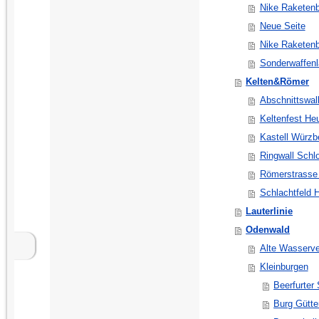
Nike Raketenb
Neue Seite
Nike Raketenb
Sonderwaffenl
Kelten&Römer
Abschnittswal
Keltenfest He
Kastell Würzb
Ringwall Schl
Römerstrasse
Schlachtfeld 
Lauterlinie
Odenwald
Alte Wasserve
Kleinburgen
Beerfurter
Burg Gütte