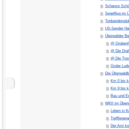
Schanze Schö
Segelflug im 
Tonbandproduk
US-Sender Ha
Überwälder B
@ Grubenfe
@ Die Drah
@ Die Tro
Grube Lud
Die Überwald
Km 0 bis 
Km 9 bis 
Bau und E
WKII im Über
Leben in K
Tieffliegera
Der Ami k