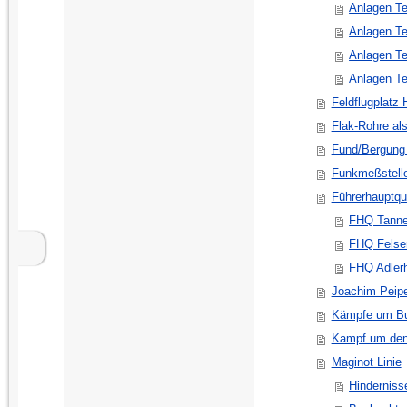
Anlagen Te
Anlagen Te
Anlagen Te
Anlagen Te
Feldflugplatz
Flak-Rohre al
Fund/Bergung 
Funkmeßstell
Führerhauptqua
FHQ Tanne
FHQ Felse
FHQ Adlerh
Joachim Peip
Kämpfe um Bu
Kampf um den
Maginot Linie
Hinderniss