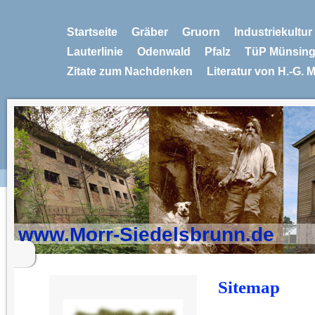
Startseite
Gräber
Gruorn
Industriekultu
Lauterlinie
Odenwald
Pfalz
TüP Münsin
Zitate zum Nachdenken
Literatur von H.-G. 
www.Morr-Siedelsbrunn.de
Sitemap