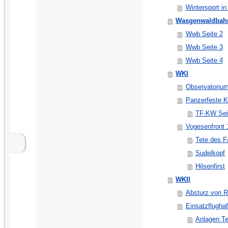
Wintersport in
Wasgenwaldbah
Wwb Seite 2
Wwb Seite 3
Wwb Seite 4
WKI
Observatorium
Panzerfeste K
TF-KW Sei
Vogesenfront 
Tete des F
Sudelkopf
Hilsenfirst
WKII
Absturz von R
Einsatzflughaf
Anlagen Te