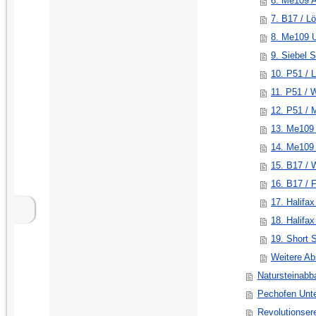
6. Me109 A
7. B17 / L
8. Me109 
9. Siebel 
10. P51 / 
11. P51 / 
12. P51 /
13. Me109
14. Me109
15. B17 / 
16. B17 / 
17. Halifa
18. Halifa
19. Short S
Weitere Ab
Natursteinabb
Pechofen Unt
Revolutionser