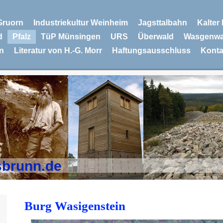
Gruorn
Industriekultur Weinheim
Jagsttalbahn
Kalter
d
Pfalz
TüP Münsingen
URS
Überwald
Wasgenwa
n
Literatur von H.-G. Morr
Haftungsausschluss
Konta
sbrunn.de
Burg Wasigenstein