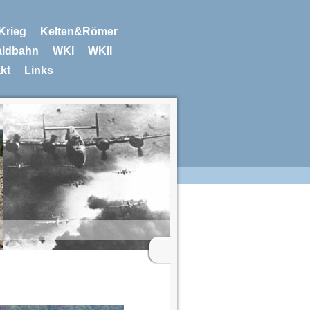
 Krieg
Kelten&Römer
ldbahn
WKI
WKII
kt
Links