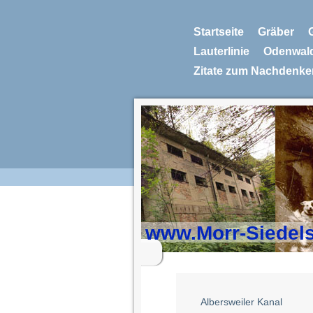
Startseite
Gräber
Lauterlinie
Odenwal
Zitate zum Nachdenke
www.Morr-Siedel
Albersweiler Kanal