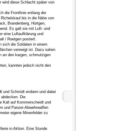
wird diese Schlacht später von
h die Frontlinie entlang der
 Richelskaul bis in die Nähe von
ack, Brandenberg, Hürtgen,
d. Es galt sie mit Luft- und
er eine Luftaufklärung und
ll / Roetgen postiert.
n sich die Soldaten in einem
 Märchen verewigt ist. Dazu sahen
n an den kargen, schmutzigen
ten, kannten jedoch nicht den
idt und Schmidt erobern und dabei
e abdecken. Die
die Kall auf Kommerscheidt und
zern und Panzer-Abwehrwaffen
meter eigene Minenfelder zu
lerie in Aktion. Eine Stunde