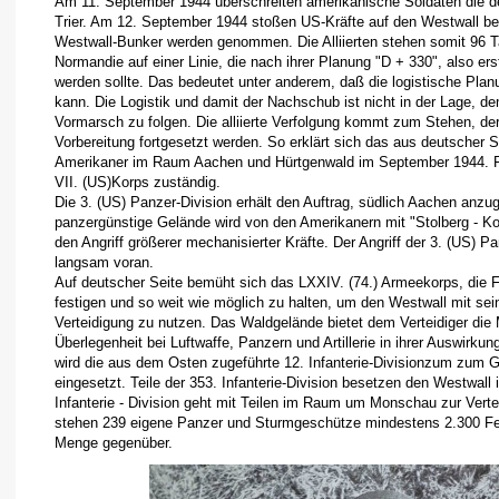
Am 11. September 1944 überschreiten amerikanische Soldaten die d
Trier. Am 12. September 1944 stoßen US-Kräfte auf den Westwall bei
Westwall-Bunker werden genommen. Die Alliierten stehen somit 96 T
Normandie auf einer Linie, die nach ihrer Planung "D + 330", also er
werden sollte. Das bedeutet unter anderem, daß die logistische Plan
kann. Die Logistik und damit der Nachschub ist nicht in der Lage, d
Vormarsch zu folgen. Die alliierte Verfolgung kommt zum Stehen, der
Vorbereitung fortgesetzt werden. So erklärt sich das aus deutscher 
Amerikaner im Raum Aachen und Hürtgenwald im September 1944. F
VII. (US)Korps zuständig.
Die 3. (US) Panzer-Division erhält den Auftrag, südlich Aachen anzugr
panzergünstige Gelände wird von den Amerikanern mit "Stolberg - Kor
den Angriff größerer mechanisierter Kräfte. Der Angriff der 3. (US) 
langsam voran.
Auf deutscher Seite bemüht sich das LXXIV. (74.) Armeekorps, die 
festigen und so weit wie möglich zu halten, um den Westwall mit se
Verteidigung zu nutzen. Das Waldgelände bietet dem Verteidiger die 
Überlegenheit bei Luftwaffe, Panzern und Artillerie in ihrer Auswirk
wird die aus dem Osten zugeführte 12. Infanterie-Divisionzum zum 
eingesetzt. Teile der 353. Infanterie-Division besetzen den Westwall
Infanterie - Division geht mit Teilen im Raum um Monschau zur Vertei
stehen 239 eigene Panzer und Sturmgeschütze mindestens 2.300 Fei
Menge gegenüber.