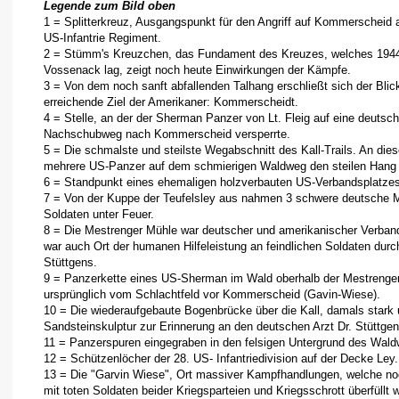
Legende zum Bild oben
1 = Splitterkreuz, Ausgangspunkt für den Angriff auf Kommerscheid
US-Infantrie Regiment.
2 = Stümm's Kreuzchen, das Fundament des Kreuzes, welches 1944
Vossenack lag, zeigt noch heute Einwirkungen der Kämpfe.
3 = Von dem noch sanft abfallenden Talhang erschließt sich der Blick
erreichende Ziel der Amerikaner: Kommerscheidt.
4 = Stelle, an der der Sherman Panzer von Lt. Fleig auf eine deutsc
Nachschubweg nach Kommerscheid versperrte.
5 = Die schmalste und steilste Wegabschnitt des Kall-Trails. An dies
mehrere US-Panzer auf dem schmierigen Waldweg den steilen Hang i
6 = Standpunkt eines ehemaligen holzverbauten US-Verbandsplatzes
7 = Von der Kuppe der Teufelsley aus nahmen 3 schwere deutsche 
Soldaten unter Feuer.
8 = Die Mestrenger Mühle war deutscher und amerikanischer Verband
war auch Ort der humanen Hilfeleistung an feindlichen Soldaten dur
Stüttgens.
9 = Panzerkette eines US-Sherman im Wald oberhalb der Mestrenge
ursprünglich vom Schlachtfeld vor Kommerscheid (Gavin-Wiese).
10 = Die wiederaufgebaute Bogenbrücke über die Kall, damals stark 
Sandsteinskulptur zur Erinnerung an den deutschen Arzt Dr. Stüttgen
11 = Panzerspuren eingegraben in den felsigen Untergrund des Wal
12 = Schützenlöcher der 28. US- Infantriedivision auf der Decke Ley.
13 = Die "Garvin Wiese", Ort massiver Kampfhandlungen, welche n
mit toten Soldaten beider Kriegsparteien und Kriegsschrott überfüllt 