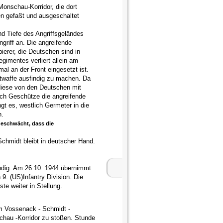
onschau-Korridor, die dort
n gefaßt und ausgeschaltet
d Tiefe des Angriffsgeländes
griff an. Die angreifende
ierer, die Deutschen sind in
egimentes verliert allein am
l an der Front eingesetzt ist.
ftwaffe ausfindig zu machen. Da
diese von den Deutschen mit
ch Geschütze die angreifende
ngt es, westlich Germeter in die
n.
geschwächt, dass die
chmidt bleibt in deutscher Hand.
ndig. Am 26.10. 1944 übernimmt
9. (US)Infantry Division. Die
ste weiter in Stellung.
aum Vossenack - Schmidt -
hau -Korridor zu stoßen. Stunde