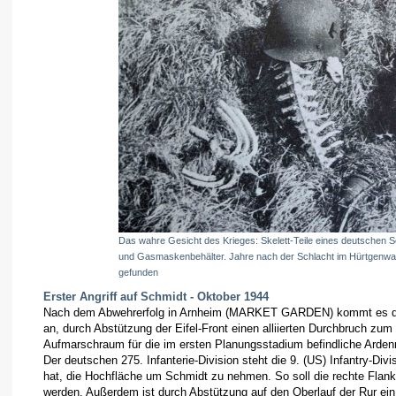
Das wahre Gesicht des Krieges: Skelett-Teile eines deutschen S
und Gasmaskenbehälter. Jahre nach der Schlacht im Hürtgenwal
gefunden
Erster Angriff auf Schmidt - Oktober 1944
Nach dem Abwehrerfolg in Arnheim (MARKET GARDEN) kommt es de
an, durch Abstützung der Eifel-Front einen alliierten Durchbruch zu
Aufmarschraum für die im ersten Planungsstadium befindliche Arden
Der deutschen 275. Infanterie-Division steht die 9. (US) Infantry-Div
hat, die Hochfläche um Schmidt zu nehmen. So soll die rechte Flank
werden. Außerdem ist durch Abstützung auf den Oberlauf der Rur ei