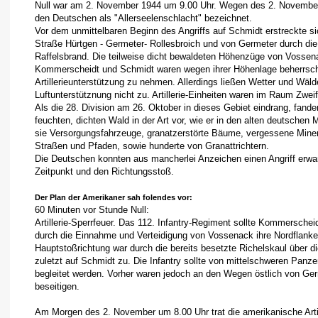
Null war am 2. November 1944 um 9.00 Uhr. Wegen des 2. November 
den Deutschen als "Allerseelenschlacht" bezeichnet.
Vor dem unmittelbaren Beginn des Angriffs auf Schmidt erstreckte sic
Straße Hürtgen - Germeter- Rollesbroich und von Germeter durch die
Raffelsbrand. Die teilweise dicht bewaldeten Höhenzüge von Vossen
Kommerscheidt und Schmidt waren wegen ihrer Höhenlage beherrschen
Artillerieunterstützung zu nehmen. Allerdings ließen Wetter und Wäld
Luftunterstütznung nicht zu. Artillerie-Einheiten waren im Raum Zweifa
Als die 28. Division am 26. Oktober in dieses Gebiet eindrang, fande
feuchten, dichten Wald in der Art vor, wie er in den alten deutschen
sie Versorgungsfahrzeuge, granatzerstörte Bäume, vergessene Mine
Straßen und Pfaden, sowie hunderte von Granattrichtern.
Die Deutschen konnten aus mancherlei Anzeichen einen Angriff erwar
Zeitpunkt und den Richtungsstoß.
Der Plan der Amerikaner sah folendes vor:
60 Minuten vor Stunde Null:
Artillerie-Sperrfeuer. Das 112. Infantry-Regiment sollte Kommersche
durch die Einnahme und Verteidigung von Vossenack ihre Nordflank
Hauptstoßrichtung war durch die bereits besetzte Richelskaul über 
zuletzt auf Schmidt zu. Die Infantry sollte von mittelschweren Pan
begleitet werden. Vorher waren jedoch an den Wegen östlich von Ger
beseitigen.
Am Morgen des 2. November um 8.00 Uhr trat die amerikanische Artil