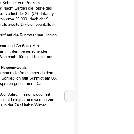
im Schutze von Panzern.
r Nacht werden die Reste des
mtverlust der 28. (US) Infantry
von etwa 25.000. Nach der 9.
r als zweite Division ebenfalls im
ff auf die Rur zwischen Linnich
inhau und Großhau. Am
tein mit dem beherrschenden
eg nach Düren ist frei als am
m Hürtgenwald ab.
 nehmen die Amerikaner ab dem
 Schließlich fällt Schmidt am 08.
alsperren genommen. Damit
50er-Jahren immer wieder mit
 nicht belegbar und werden von
 in der Zeit Herbst/Winter