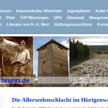
Gruorn
Industriekultur Weinheim
Jagsttalbahn
Kalter
d
Pfalz
TüP Münsingen
URS
Überwald
Wasgenwa
n
Literatur von H.-G. Morr
Haftungsausschluss
Konta
sbrunn.de
Die Allerseelenschlacht im Hürtgenw