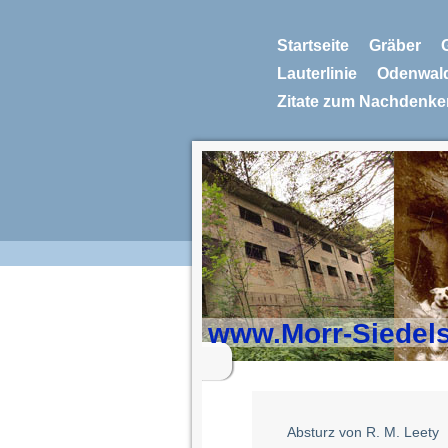
Startseite
Gräber
Lauterlinie
Odenwal
Zitate zum Nachdenke
www.Morr-Siedel
Absturz von R. M. Leety