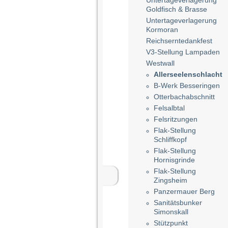
Untertageverlagerung
Goldfisch & Brasse
Untertageverlagerung
Kormoran
Reichserntedankfest
V3-Stellung Lampaden
Westwall
Allerseelenschlacht
B-Werk Besseringen
Otterbachabschnitt
Felsalbtal
Felsritzungen
Flak-Stellung
Schliffkopf
Flak-Stellung
Hornisgrinde
Flak-Stellung
Zingsheim
Panzermauer Berg
Sanitätsbunker
Simonskall
Stützpunkt