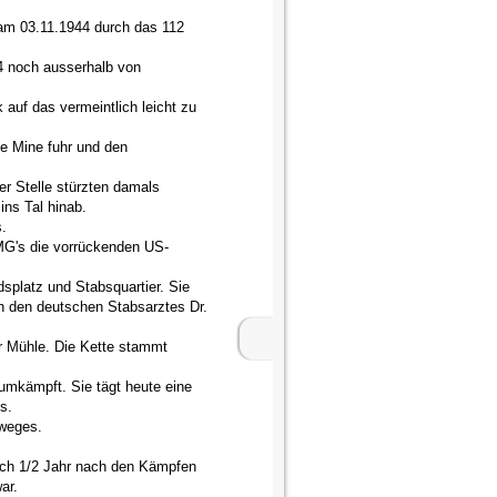
 am 03.11.1944 durch das 112
 noch ausserhalb von
 auf das vermeintlich leicht zu
he Mine fuhr und den
er Stelle stürzten damals
ns Tal hinab.
.
MG's die vorrückenden US-
splatz und Stabsquartier. Sie
ch den deutschen Stabsarztes Dr.
r Mühle. Die Kette stammt
umkämpft. Sie tägt heute eine
s.
dweges.
och 1/2 Jahr nach den Kämpfen
war.