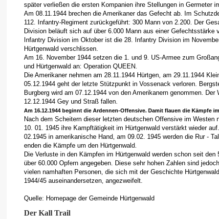
später verließen die ersten Kompanien ihre Stellungen in Germeter 
Am 08.11.1944 brechen die Amerikaner das Gefecht ab. Im Schutzde
112. Infantry-Regiment zurückgeführt: 300 Mann von 2.200. Der Gesa
Division beläuft sich auf über 6.000 Mann aus einer Gefechtsstärke 
Infantry Division im Oktober ist die 28. Infantry Division im Novembe
Hürtgenwald verschlissen.
Am 16. November 1944 setzen die 1. und 9. US-Armee zum Großangri
und Hürtgenwald an: Operation QUEEN.
Die Amerikaner nehmen am 28.11.1944 Hürtgen, am 29.11.1944 Kle
05.12.1944 geht der letzte Stützpunkt in Vossenack verloren. Bergs
Burgberg wird am 07.12.1944 von den Amerikanern genommen. Der W
12.12.1944 Gey und Straß fallen.
Am 16.12.1944 beginnt die Ardennen-Offensive. Damit flauen die Kämpfe i
Nach dem Scheitern dieser letzten deutschen Offensive im Westen
10. 01. 1945 ihre Kampftätigkeit im Hürtgenwald verstärkt wieder auf.
02.1945 in amerikanische Hand, am 09.02. 1945 werden die Rur - T
enden die Kämpfe um den Hürtgenwald.
Die Verluste in den Kämpfen im Hürtgenwald werden schon seit den 
über 60.000 Opfern angegeben. Diese sehr hohen Zahlen sind jedoch
vielen namhaften Personen, die sich mit der Geschichte Hürtgenwalds
1944/45 auseinandersetzen, angezweifelt.
Quelle: Homepage der Gemeinde Hürtgenwald
Der Kall Trail