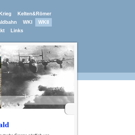
 Krieg
Kelten&Römer
ldbahn
WKI
WKII
kt
Links
ald