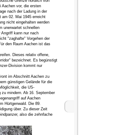
eutsche Grenze nördlich von
 Aachen vor, die ersten
age nach der Ladung in der
st am 02. Mai 1945 erreicht
ung nicht eingehalten werden
em unerwartet schnellen
 Angriff kann nur nach
Sicht "zaghafte" Vorgehen der
ür den Raum Aachen ist das
eifen. Dieses relativ offene,
ridor" bezeichnet. Es begünstigt
Panzer-Division kommt nur
Front im Abschnitt Aachen zu
inem günstigen Gelände für die
Möglichkeit, die US-
ung zu mindern. Ab 16. September
Gegenangriff auf Aachen
 im Hürtgenwald. Die 89.
digung über. Zu dieser Zeit
ndpanzer, also die zehnfache