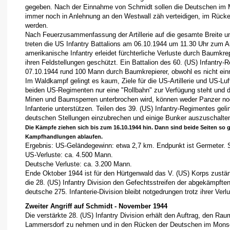
gegeben. Nach der Einnahme von Schmidt sollen die Deutschen im M
immer noch in Anlehnung an den Westwall zäh verteidigen, im Rücke
werden.
Nach Feuerzusammenfassung der Artillerie auf die gesamte Breite un
treten die US Infantry Battalions am 06.10.1944 um 11.30 Uhr zum An
amerikanische Infantry erleidet fürchterliche Verluste durch Baumkrep
ihren Feldstellungen geschützt. Ein Battalion des 60. (US) Infantry-R
07.10.1944 rund 100 Mann durch Baumkrepierer, obwohl es nicht einma
Im Waldkampf gelingt es kaum, Ziele für die US-Artillerie und US-Lu
beiden US-Regimenten nur eine "Rollbahn" zur Verfügung steht und 
Minen und Baumsperren unterbrochen wird, können weder Panzer no
Infanterie unterstützen. Teilen des 39. (US) Infantry-Regimentes geli
deutschen Stellungen einzubrechen und einige Bunker auszuschalte
Die Kämpfe ziehen sich bis zum 16.10.1944 hin. Dann sind beide Seiten so 
Kampfhandlungen ablaufen.
Ergebnis: US-Geländegewinn: etwa 2,7 km. Endpunkt ist Germeter. S
US-Verluste: ca. 4.500 Mann.
Deutsche Verluste: ca. 3.200 Mann.
Ende Oktober 1944 ist für den Hürtgenwald das V. (US) Korps zustä
die 28. (US) Infantry Division den Gefechtsstreifen der abgekämpften 
deutsche 275. Infanterie-Division bleibt notgedrungen trotz ihrer Verlu
Zweiter Angriff auf Schmidt - November 1944
Die verstärkte 28. (US) Infantry Division erhält den Auftrag, den R
Lammersdorf zu nehmen und in den Rücken der Deutschen im Monsc