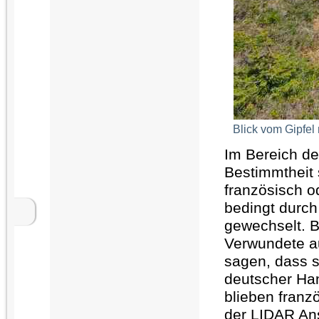
Blick vom Gipfe
Im Bereich der
Bestimmtheit
französisch o
bedingt durc
gewechselt. B
Verwundete au
sagen, dass s
deutscher Ha
blieben franzö
der LIDAR An