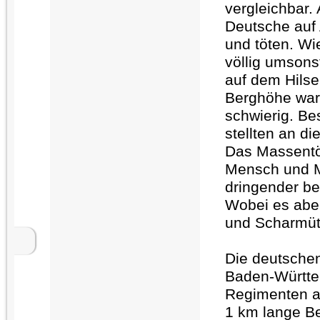
vergleichbar.
Deutsche auf
und töten. Wi
völlig umsons
auf dem Hilsen
Berghöhe war
schwierig. Be
stellten an d
Das Massentöt
Mensch und M
dringender be
Wobei es aber
und Scharmütz
Die deutsche
Baden-Württem
Regimenten an
1 km lange Be