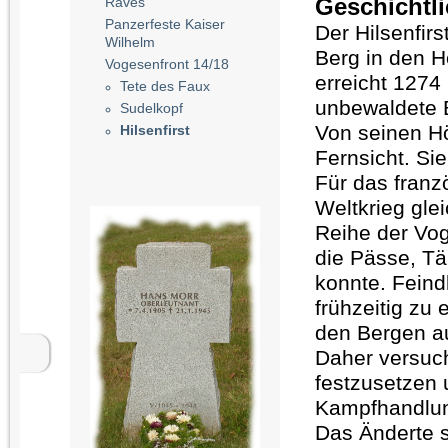
Geschichtli
Raves
Panzerfeste Kaiser
Der Hilsenfirs
Wilhelm
Berg in den H
Vogesenfront 14/18
erreicht 1274
Tete des Faux
unbewaldete 
Sudelkopf
Von seinen Hö
Hilsenfirst
Fernsicht. Si
Für das franz
Weltkrieg gle
Reihe der Vog
die Pässe, Tä
konnte. Fein
frühzeitig zu 
den Bergen au
Daher versuc
festzusetzen 
Kampfhandlung
Das Änderte s