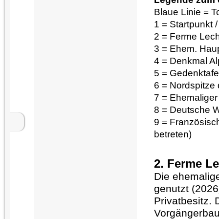
Blaue Linie = T
1 = Startpunkt 
2 = Ferme Lec
3 = Ehem. Haup
4 = Denkmal Al
5 = Gedenktafe
6 = Nordspitze
7 = Ehemaliger 
8 = Deutsche W
9 = Französisc
betreten)
2. Ferme L
Die ehemalige
genutzt (2026)
Privatbesitz.
Vorgängerbau