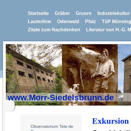
Startseite
Gräber
Gruorn
Industriekultu
Lauterlinie
Odenwald
Pfalz
TüP Münsin
Zitate zum Nachdenken
Literatur von H.-G. 
www.Morr-Siedelsbrunn.de
Exkursion 
Observatorium Tete de