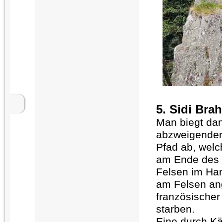
5. Sidi Br
Man biegt dan
abzweigenden 
Pfad ab, welc
am Ende des P
Felsen im Hang
am Felsen ang
französischer
starben.
Eine durch Kä