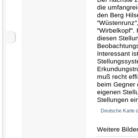
die umfangrei
den Berg Hils
"Wüstenrunz",
"Wirbelkopf".
diesen Stellu
Beobachtungs
Interessant i
Stellungssys
Erkundungstr
muß recht eff
beim Gegner d
eigenen Stellu
Stellungen ei
Deutsche Karte d
Weitere Bilde