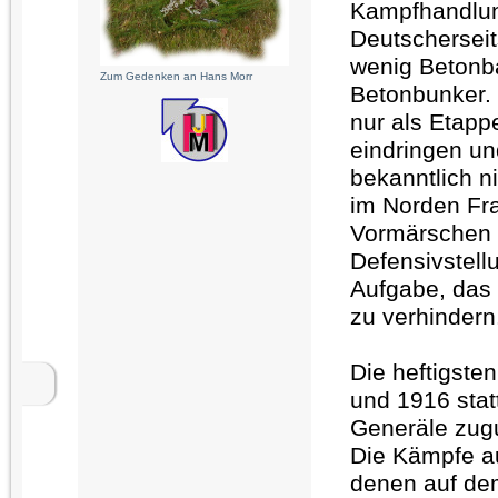
Kampfhandlung
Deutschersei
wenig Betonba
Zum Gedenken an Hans Morr
Betonbunker.
nur als Etapp
eindringen un
bekanntlich n
im Norden Fra
Vormärschen u
Defensivstell
Aufgabe, das 
zu verhindern
Die heftigst
und 1916 stat
Generäle zug
Die Kämpfe au
denen auf de