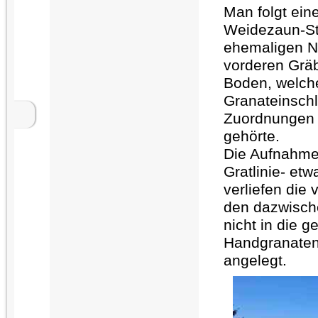
Man folgt ein
Weidezaun-Sta
ehemaligen N
vorderen Gräb
Boden, welche
Granateinschl
Zuordnungen 
gehörte.
Die Aufnahme 
Gratlinie- etw
verliefen die
den dazwische
nicht in die 
Handgranaten
angelegt.