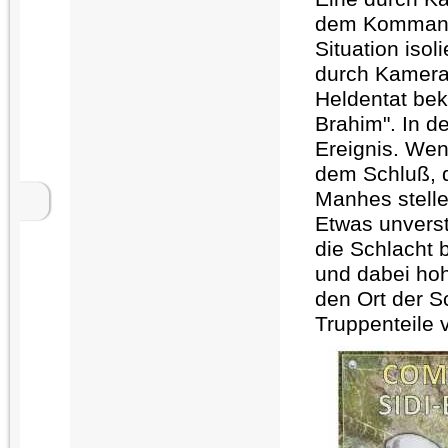
dem Kommanda
Situation iso
durch Kamera
Heldentat be
Brahim". In d
Ereignis. We
dem Schluß, 
Manhes stelle
Etwas unverst
die Schlacht b
und dabei ho
den Ort
der Sc
Truppenteile 