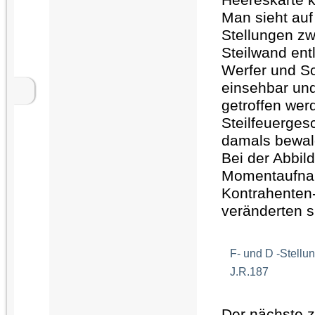
Man sieht auf
Stellungen zw
Steilwand ent
Werfer und Sc
einsehbar und
getroffen wer
Steilfeuerges
damals bewald
Bei der Abbil
Momentaufnah
Kontrahenten-
veränderten 
F- und D -Stellu
J.R.187
Der nächste z