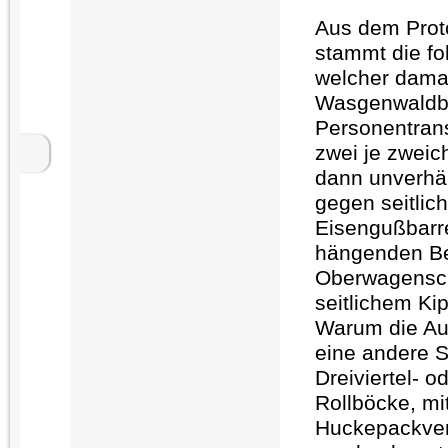
Aus dem Proto
stammt die f
welcher damal
Wasgenwaldb
Personentrans
zwei je zwei
dann unverhä
gegen seitlic
Eisengußbarr
hängenden Beh
Oberwagensch
seitlichem Ki
Warum die Auf
eine andere S
Dreiviertel- 
Rollböcke, mi
Huckepackver