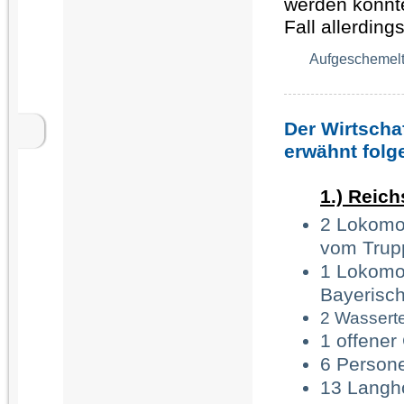
werden konnt
Fall allerding
Aufgeschemelt
Der Wirtscha
erwähnt folg
1.) Reic
2 Lokomot
vom Trup
1 Lokomot
Bayerisch
2 Wassert
1 offener
6 Person
13 Langh