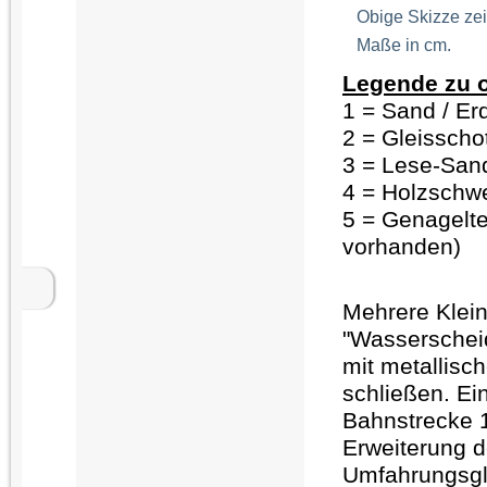
Obige Skizze zei
Maße in cm.
Legende zu o
1 = Sand / Er
2 = Gleisscho
3 = Lese-San
4 = Holzschwe
5 = Genagelte
vorhanden)
Mehrere Klei
"Wasserscheid
mit metallis
schließen. Ei
Bahnstrecke 1
Erweiterung 
Umfahrungsgle