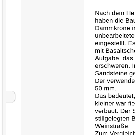
Nach dem Her
haben die Bau
Dammkrone in
unbearbeitet
eingestellt. 
mit Basaltscho
Aufgabe, das 
erschweren. I
Sandsteine g
Der verwendet
50 mm.
Das bedeutet,
kleiner war f
verbaut. Der 
stillgelegten
Weinstraße.
Z
um Vergleic