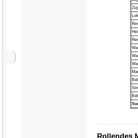
Zug
Lok
Res
Hei
Res
Wa
Wa
Wa
Ma
Ba
Str
Bah
Su
Rollendes M