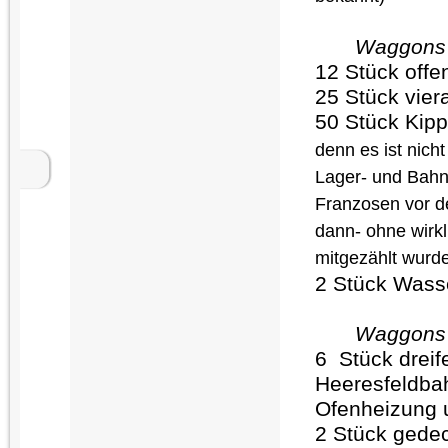
Waggons f
12 Stück offe
25 Stück vie
50 Stück Ki
denn es ist nich
Lager- und Bahn
Franzosen vor d
dann- ohne wirkl
mitgezählt wurde
2 Stück Was
Waggons 
6 Stück drei
Heeresfeldbah
Ofenheizung 
2 Stück gede