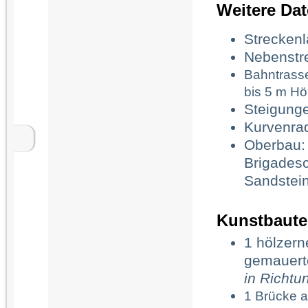
Weitere Dat
Strecken
Nebenstre
Bahntrass
bis 5 m H
Steigunge
Kurvenrad
Oberbau: 
Brigadesc
Sandstein
Kunstbaut
1 hölzern
gemauert
in Richt
1 Brücke 