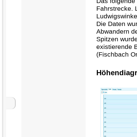
Das folgende
Fahrstrecke.
Ludwigswinke
Die Daten wu
Abwandern de
Spitzen
wurd
existierende 
(Fischbach Or
Höhendiagr