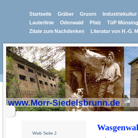
Startseite
Gräber
Gruorn
Industriekultu
Lauterlinie
Odenwald
Pfalz
TüP Münsin
Zitate zum Nachdenken
Literatur von H.-G. 
www.Morr-Siedelsbrunn.de
Wasgenwa
Wwb Seite 2