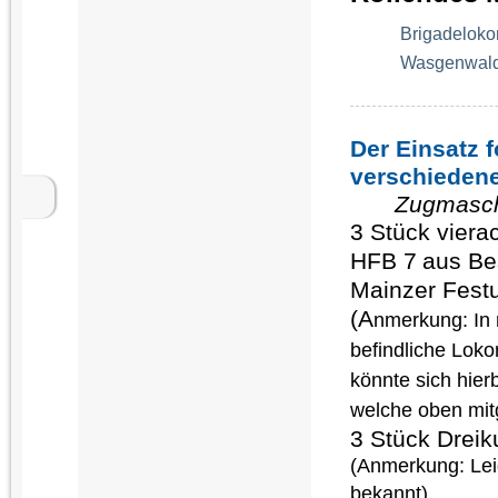
Brigadeloko
Wasgenwaldb
Der Einsatz f
verschiedene
Zugmasc
3 Stück vier
HFB 7
aus Be
Mainzer Fest
(A
nmerkung: In 
befindliche Loko
könnte sich hier
welche oben mit
3 Stück Drei
(Anmerkung: Lei
bekannt)