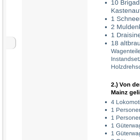
10 Brigad
Kastenau
1 Schnee
2 Mulden
1 Draisin
18 altbra
Wagenteile
Instandse
Holzdrehs
2.) Von d
Mainz geli
4 Lokomoti
1 Personen
1 Personen
1 Güterwag
1 Güterwag