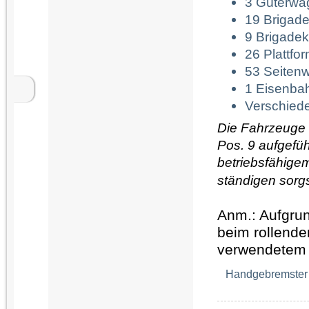
3 Güterwag
19 Brigad
9 Brigadek
26 Plattfo
53 Seitenw
1 Eisenbah
Verschiede
Die Fahrzeuge 
Pos. 9 aufgefü
betriebsfähigem
ständigen sorg
Anm.: Aufgrun
beim rollende
verwendetem 
Handgebremster 