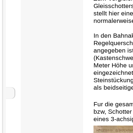
Gleisschotter
stellt hier e
normalerweise
In den Bahna
Regelquerschn
angegeben is
(Kastenschwell
Meter Höhe un
eingezeichnet
Steinstückung
als beidseiti
Fur die gesa
bzw, Schotter
eines 3-achs