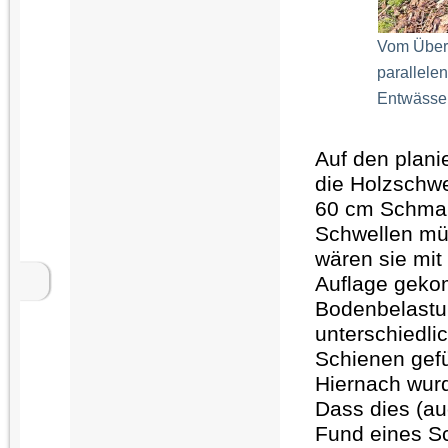
Vom Übers
parallele
Entwässe
Auf den plani
die Holzschwe
60 cm Schmal
Schwellen müs
wären sie mit
Auflage gekom
Bodenbelastun
unterschiedli
Schienen gefü
Hiernach wurd
Dass dies (
au
Fund eines S