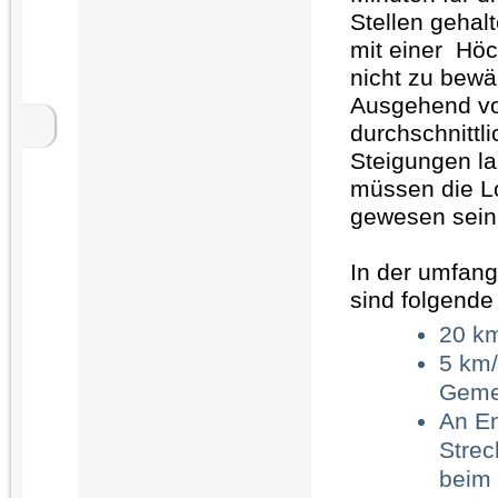
Stellen gehal
mit einer Höc
nicht zu bew
Ausgehend vo
durchschnittl
Steigungen la
müssen die L
gewesen sein
In der umfang
sind folgende
20 km
5 km/
Geme
An En
Strec
beim 