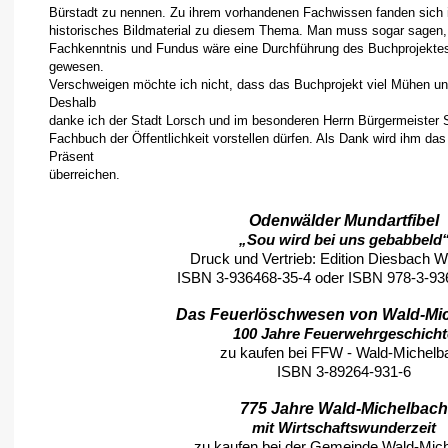
Bürstadt zu nennen. Zu ihrem vorhandenen Fachwissen fanden sich in
historisches Bildmaterial zu diesem Thema. Man muss sogar sagen, 
Fachkenntnis und Fundus wäre eine Durchführung des Buchprojektes
gewesen.
Verschweigen möchte ich nicht, dass das Buchprojekt viel Mühen un
Deshalb
danke ich der Stadt Lorsch und im besonderen Herrn Bürgermeister 
Fachbuch der Öffentlichkeit vorstellen dürfen. Als Dank wird ihm da
Präsent
überreichen.
Odenwälder Mundartfibel
„Sou wird bei uns gebabbeld
Druck und Vertrieb: Edition Diesbach 
ISBN 3-936468-35-4 oder ISBN 978-3-93
Das Feuerlöschwesen von Wald-Mi
100 Jahre Feuerwehrgeschicht
zu kaufen bei FFW - Wald-Michelb
ISBN 3-89264-931-6
775 Jahre Wald-Michelbach
mit Wirtschaftswunderzeit
zu kaufen bei der Gemeinde Wald-Mic