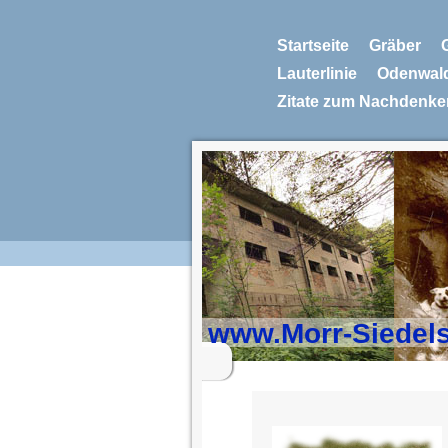
Startseite
Gräber
Lauterlinie
Odenwal
Zitate zum Nachdenke
www.Morr-Siedel