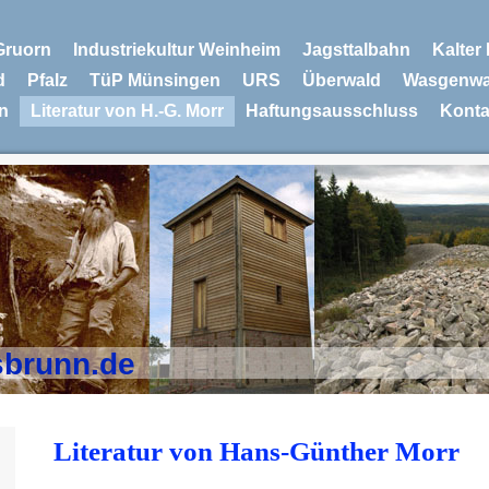
Gruorn
Industriekultur Weinheim
Jagsttalbahn
Kalter
d
Pfalz
TüP Münsingen
URS
Überwald
Wasgenwa
n
Literatur von H.-G. Morr
Haftungsausschluss
Konta
sbrunn.de
Literatur von Hans-Günther Morr