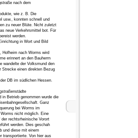
rgstraße nach dem
dukte, wie z. B. Die
l usw., konnten schnell und
n zu neuer Blüte. Nicht zuletzt
das neue Verkehrsmittel bot. Für
ereist werden.
inrichtung in Wort und Bild
t, Hofheim nach Worms wird
me erinnert an den Bauherrn
re wandelte der Volksmund den
 Strecke einen direkten Bezug
ie der DB im südlichen Hessen.
rgstraßenstädte
 in Betrieb genommen wurde die
isenbahngesellschaft. Ganz
rquerung bei Worms im
dt Worms nicht möglich. Eine
der rechtsrheinische Vorort
führt werden. Dies geschah
b und diese mit einem
 transportierte. Von hier aus