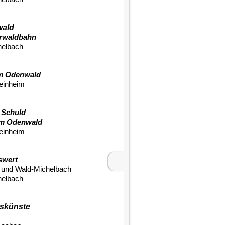
wald
erwaldbahn
helbach
em Odenwald
einheim
 Schuld
em Odenwald
einheim
swert
h und Wald-Michelbach
helbach
skünste