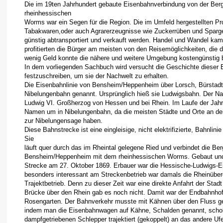
Die im 19ten Jahrhundert gebaute Eisenbahnverbindung von der Be
rheinhessischen
Worms war ein Segen für die Region. Die im Umfeld hergestellten Pro
Tabakwaren,oder auch Agrarerzeugnisse wie Zuckerrüben und Sparge
günstig abtransportiert und verkauft werden. Handel und Wandel kame
profitierten die Bürger am meisten von den Reisemöglichkeiten, die 
wenig Geld konnte die nähere und weitere Umgebung kostengünstig b
In dem vorliegenden Sachbuch wird versucht die Geschichte dieser E
festzuschreiben, um sie der Nachwelt zu erhalten.
Die Eisenbahnlinie von Bensheim/Heppenheim über Lorsch, Bürstad
Nibelungenbahn genannt. Ursprünglich hieß sie Ludwigsbahn. Der Na
Ludwig VI. Großherzog von Hessen und bei Rhein. Im Laufe der Jah
Namen um in Nibelungenbahn, da die meisten Städte und Orte an der
zur Nibelungensage haben.
Diese Bahnstrecke ist eine eingleisige, nicht elektrifizierte, Bahnlin
Sie
läuft quer durch das im Rheintal gelegene Ried und verbindet die Be
Bensheim/Heppenheim mit dem rheinhessischen Worms. Gebaut und
Strecke am 27. Oktober 1869. Erbauer war die Hessische-Ludwigs-E
besonders interessant am Streckenbetrieb war damals die Rheinübe
Trajektbetrieb. Denn zu dieser Zeit war eine direkte Anfahrt der Sta
Brücke über den Rhein gab es noch nicht. Damit war der Endbahnhof 
Rosengarten. Der Bahnverkehr musste mit Kähnen über den Fluss ge
indem man die Eisenbahnwagen auf Kähne, Schalden genannt, scho
dampfgetriebenen Schlepper trajektiert (gekoppelt) an das andere Ufer