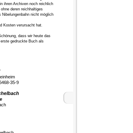
 ihren Archiven noch reichlich
ohne deren reichhaltiges
 Nibelungenbahn nicht möglich
d Kosten verursacht hat.
Schönung, dass wir heute das
s erste gedruckte Buch als
“
Weinheim
6468-35-9
chelbach
e
ach
helbach