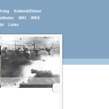
 Krieg
Kelten&Römer
ldbahn
WKI
WKII
kt
Links