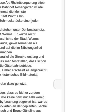
ese Art Rheinüberquerung blieb
Der Bahnhof Rosengarten wurde
inmal die kleinste
Stadt Worms hin.
 Schmuckstücke einer jeden
und stehen unter Denkmalschutz.
f Worms. Er wurde recht
Geschichte der Stadt Worms
ebäude, gewissermaßen als
nd auf die im Nibelungenlied
m machen.
rallel die Strecke entlang und
ss man feststellen, dass schon
die Güterbahnbetriebe,
 Daher erscheint es angebracht,
historisches Bildmaterial,
rden dazu genutzt.
rden, dass es bisher zu dem
wie keine bzw. nur sehr wenig
byforschung begrenzt ist, war es
erklärten an der geplanten Sache
orsch und Bruno Gündling aus