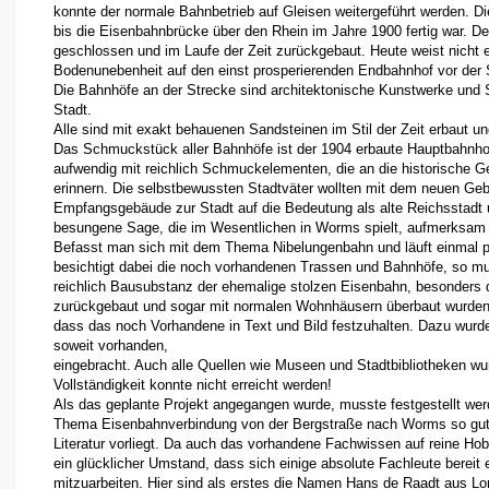
konnte der normale Bahnbetrieb auf Gleisen weitergeführt werden. Di
bis die Eisenbahnbrücke über den Rhein im Jahre 1900 fertig war. 
geschlossen und im Laufe der Zeit zurückgebaut. Heute weist nicht e
Bodenunebenheit auf den einst prosperierenden Endbahnhof vor der 
Die Bahnhöfe an der Strecke sind architektonische Kunstwerke und
Stadt.
Alle sind mit exakt behauenen Sandsteinen im Stil der Zeit erbaut 
Das Schmuckstück aller Bahnhöfe ist der 1904 erbaute Hauptbahnho
aufwendig mit reichlich Schmuckelementen, die an die historische 
erinnern. Die selbstbewussten Stadtväter wollten mit dem neuen G
Empfangsgebäude zur Stadt auf die Bedeutung als alte Reichsstadt u
besungene Sage, die im Wesentlichen in Worms spielt, aufmerksa
Befasst man sich mit dem Thema Nibelungenbahn und läuft einmal pa
besichtigt dabei die noch vorhandenen Trassen und Bahnhöfe, so mu
reichlich Bausubstanz der ehemalige stolzen Eisenbahn, besonders 
zurückgebaut und sogar mit normalen Wohnhäusern überbaut wurden.
dass das noch Vorhandene in Text und Bild festzuhalten. Dazu wurde 
soweit vorhanden,
eingebracht. Auch alle Quellen wie Museen und Stadtbibliotheken wu
Vollständigkeit konnte nicht erreicht werden!
Als das geplante Projekt angegangen wurde, musste festgestellt we
Thema Eisenbahnverbindung von der Bergstraße nach Worms so gut 
Literatur vorliegt. Da auch das vorhandene Fachwissen auf reine Hob
ein glücklicher Umstand, dass sich einige absolute Fachleute bereit 
mitzuarbeiten. Hier sind als erstes die Namen Hans de Raadt aus L