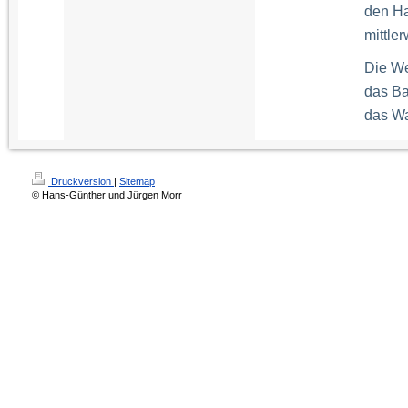
den Ha
mittle
Die We
das Ba
das W
Druckversion
|
Sitemap
© Hans-Günther und Jürgen Morr