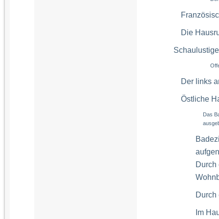
Französis
Die Hausru
Schaulustige
Off
Der links 
Östliche H
Das Ba
ausge
Badezi
aufgen
Durch 
Wohnb
Durch 
Im Hau