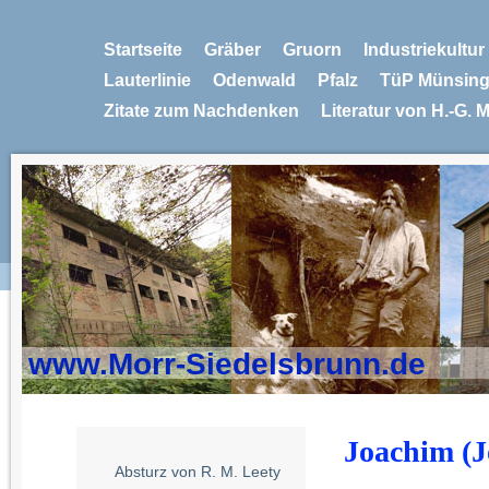
Startseite
Gräber
Gruorn
Industriekultu
Lauterlinie
Odenwald
Pfalz
TüP Münsin
Zitate zum Nachdenken
Literatur von H.-G. 
www.Morr-Siedelsbrunn.de
Joachim (J
Absturz von R. M. Leety