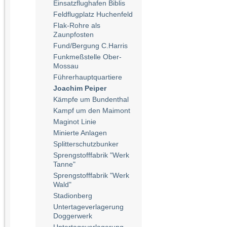
Einsatzflughafen Biblis
Feldflugplatz Huchenfeld
Flak-Rohre als
Zaunpfosten
Fund/Bergung C.Harris
Funkmeßstelle Ober-
Mossau
Führerhauptquartiere
Joachim Peiper
Kämpfe um Bundenthal
Kampf um den Maimont
Maginot Linie
Minierte Anlagen
Splitterschutzbunker
Sprengstofffabrik "Werk
Tanne"
Sprengstofffabrik "Werk
Wald"
Stadionberg
Untertageverlagerung
Doggerwerk