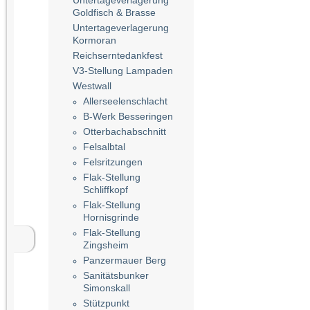
Untertageverlagerung
Goldfisch & Brasse
Untertageverlagerung
Kormoran
Reichserntedankfest
V3-Stellung Lampaden
Westwall
Allerseelenschlacht
B-Werk Besseringen
Otterbachabschnitt
Felsalbtal
Felsritzungen
Flak-Stellung
Schliffkopf
Flak-Stellung
Hornisgrinde
Flak-Stellung
Zingsheim
Panzermauer Berg
Sanitätsbunker
Simonskall
Stützpunkt