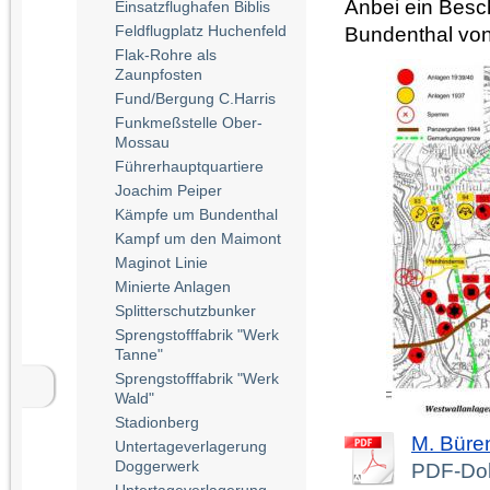
Anbei ein Besc
Einsatzflughafen Biblis
Feldflugplatz Huchenfeld
Bundenthal von
Flak-Rohre als
Zaunpfosten
Fund/Bergung C.Harris
Funkmeßstelle Ober-
Mossau
Führerhauptquartiere
Joachim Peiper
Kämpfe um Bundenthal
Kampf um den Maimont
Maginot Linie
Minierte Anlagen
Splitterschutzbunker
Sprengstofffabrik "Werk
Tanne"
Sprengstofffabrik "Werk
Wald"
Stadionberg
M. Büre
Untertageverlagerung
Doggerwerk
PDF-Dok