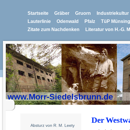
Startseite
Gräber
Gruorn
Industriekultu
Lauterlinie
Odenwald
Pfalz
TüP Münsin
Zitate zum Nachdenken
Literatur von H.-G. 
www.Morr-Siedelsbrunn.de
Der Westw
Absturz von R. M. Leety