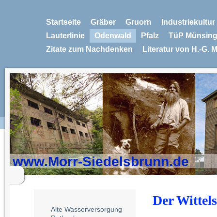
Startseite
Gräber
Gruorn
Industriekultu
Lauterlinie
Odenwald
Pfalz
TüP Münsin
Zitate zum Nachdenken
Literatur von H.-G. 
www.Morr-Siedelsbrunn.de
Der Wittel
Alte Wasserversorgung