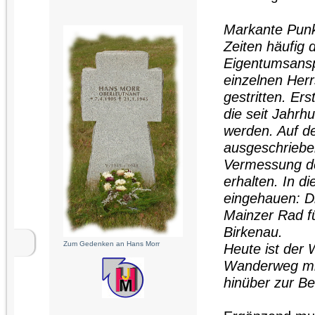
Markante Punk
Zeiten häufig 
Eigentumsansp
einzelnen Herr
gestritten. Er
die seit Jahrh
werden. Auf d
ausgeschrieben
Vermessung d
erhalten. In d
eingehauen: Di
Mainzer Rad fü
Birkenau.
Zum Gedenken an Hans Morr
Heute ist der 
Wanderweg mit 
hinüber zur Be