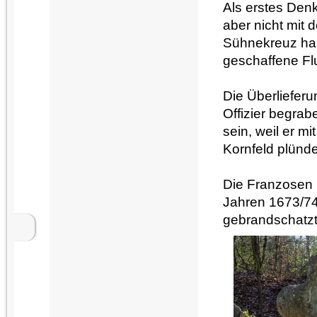
Als erstes Den
aber nicht mit
Sühnekreuz han
geschaffene Fl
Die Überlieferu
Offizier begrab
sein, weil er m
Kornfeld plünde
Die Franzosen 
Jahren 1673/74
gebrandschatzt