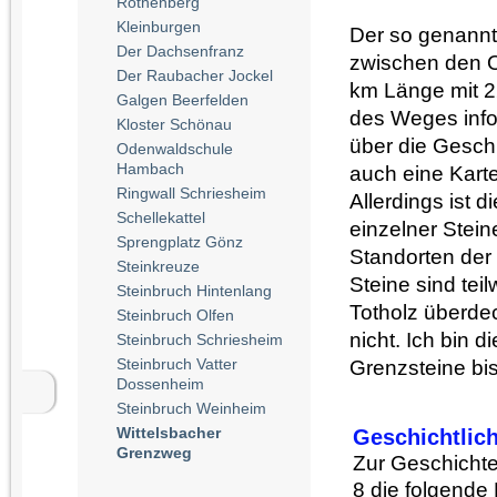
Rothenberg
Kleinburgen
Der so genannt
Der Dachsenfranz
zwischen den O
Der Raubacher Jockel
km Länge mit 22
Galgen Beerfelden
des Weges info
Kloster Schönau
über die Geschi
Odenwaldschule
Hambach
auch eine Kart
Ringwall Schriesheim
Allerdings ist 
Schellekattel
einzelner Stein
Sprengplatz Gönz
Standorten der 
Steinkreuze
Steine sind te
Steinbruch Hintenlang
Totholz überdec
Steinbruch Olfen
nicht. Ich bin 
Steinbruch Schriesheim
Steinbruch Vatter
Grenzsteine bis
Dossenheim
Steinbruch Weinheim
Wittelsbacher
Geschichtlic
Grenzweg
Zur Geschichte
8 die folgende