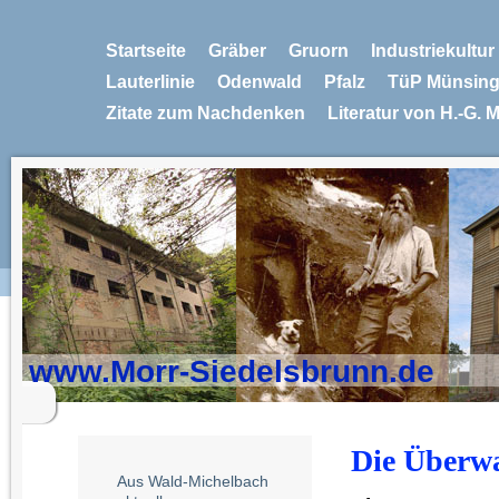
Startseite
Gräber
Gruorn
Industriekultu
Lauterlinie
Odenwald
Pfalz
TüP Münsin
Zitate zum Nachdenken
Literatur von H.-G. 
www.Morr-Siedelsbrunn.de
Die Überw
Aus Wald-Michelbach