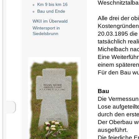
Weschnitztalb
Km 9 bis km 16
Bau und Ende
Alle drei der o
WKII im Überwald
Kostengründen n
Wintersport in
20.03.1895 die
Siedelsbrunn
tatsächlich rea
Michelbach na
Eine Weiterfüh
einem späteren
Für den Bau wur
Bau
Die Vermessung
Lose aufgeteil
durch den erste
Der Oberbau
w
ausgeführt.
Die feierliche 