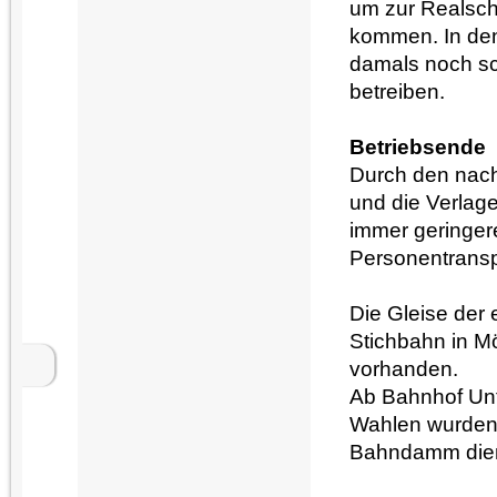
um zur Realsc
kommen. In den
damals noch sc
betreiben.
Betriebsende
Durch den nach
und die Verlag
immer geringer
Personentranspo
Die Gleise der
Stichbahn in M
vorhanden.
Ab Bahnhof Unt
Wahlen wurden d
Bahndamm dien