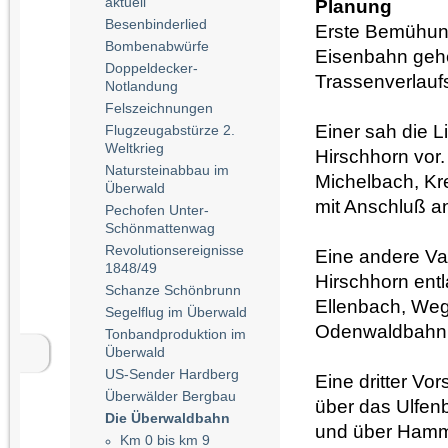
aktuell
Planung
Besenbinderlied
Erste Bemühun
Bombenabwürfe
Eisenbahn
geh
Doppeldecker-
Trassenverlauf
Notlandung
Felszeichnungen
Einer sah die L
Flugzeugabstürze 2.
Weltkrieg
Hirschhorn vor
Natursteinabbau im
Michelbach, Kr
Überwald
mit Anschluß a
Pechofen Unter-
Schönmattenwag
Revolutionsereignisse
Eine andere Var
1848/49
Hirschhorn ent
Schanze Schönbrunn
Ellenbach, Weg
Segelflug im Überwald
Odenwaldbahn 
Tonbandproduktion im
Überwald
US-Sender Hardberg
Eine dritter Vo
Überwälder Bergbau
über das Ulfen
Die Überwaldbahn
und über Hamme
Km 0 bis km 9