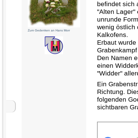
befindet sich 
"Alten Lager"
unrunde Form
wenig östlich
Zum Gedenken an Hans Morr
Kalkofens.
Erbaut wurde
Grabenkampf z
Den Namen erh
einen Widder
"Widder" aller
Ein Grabenstra
Richtung. Dies
folgenden Goo
sichtbaren Gr