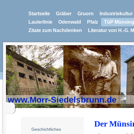
Startseite
Gräber
Gruorn
Industriekultu
Lauterlinie
Odenwald
Pfalz
TüP Münsin
Zitate zum Nachdenken
Literatur von H.-G. 
www.Morr-Siedelsbrunn.de
Der Münsi
Geschichtliches