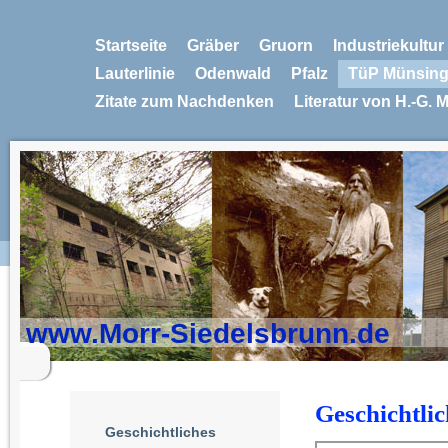
Startseite
Gräber
Gruorn
Industriekultu
Lauterlinie
Odenwald
Pfalz
TüP Münsin
Zitate zum Nachdenken
Literatur von H.-G. 
www.Morr-Siedelsbrunn.de
Geschichtlic
Geschichtliches