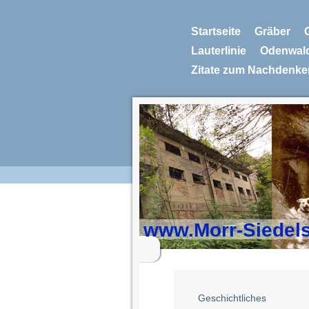
Startseite
Gräber
Lauterlinie
Odenwal
Zitate zum Nachdenke
www.Morr-Siedel
Geschichtliches